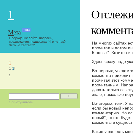
1
Отслежи
коммент
Мета
meta
Обсуждение сайта, вопросы,
предложения, поддержка. Что не так?
На многих сайтах ес
Чего не хватает?
прочитал и потом ин
5 новых". Хотите ли
1
Здесь сразу надо ука
1
1
!
Во-первых, уведомле
коммента приходит п
1
прочитал этот комме
прочитанным. Напра
давать только ссылку
знаю, насколько неу
1
1
огнетушитель
Во-вторых, теги. У н
если бы новый непр
комментарию. Но есл
новый", то это будет
комменты в сущность 
Какие у вас есть мне