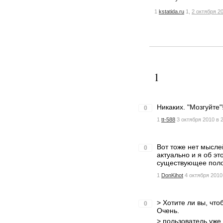
1
kstatida.ru
1,
2 октября 2
1
Никаких. "Мозгуйте"!
0
1
tt-588
3 октября 2010 в 
Вот тоже нет мысле
0
актуально и я об э
существующее пол
1
DonKihot
4 октября 2010
> Хотите ли вы, что
0
Очень.
> пользователь уже 