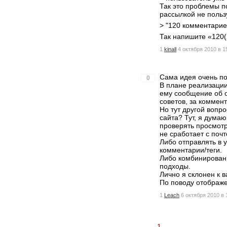
Так это проблемы п
рассылкой не польз
> "120 комментариев
Так напишите «120(
1
kinall
4 октября 2010 в 1
Сама идея очень по
0
В плане реализации
ему сообщение об 
советов, за коммен
Но тут другой вопр
сайта? Тут, я думаю
проверять просмот
не сработает с поч
Либо отправлять в 
комментарии/теги.
Либо комбинирован
подходы.
Лично я склонен к в
По поводу отображен
1
Leach
6 октября 2010 в 
1