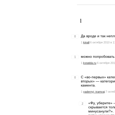
1
Да вроде и так непл
0
1
kinall
6 октября 2010 в 1
можно попробовать
1
1
kstatida.ru
6 октября 201
С «во-первых» катег
0
вторых» — категорич
камента.
1
yadernyj_tramvaj
7 октяб
«Фу, уберите» 
2
скрывается тол
минусанули?». 