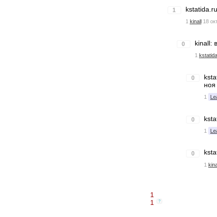
kstatida.
1
1
kinall
18 ок
kinall:
0
1
kstatida
kst
0
ноя 
1
Le
ksta
0
1
Le
ksta
0
1
kina
1
1
?