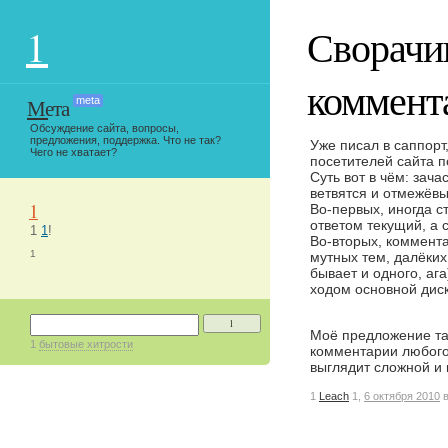
1
Сворачи
коммент
Мета
meta
Обсуждение сайта, вопросы,
предложения, поддержка. Что не так?
Уже писал в саппорт
Чего не хватает?
посетителей сайта п
Суть вот в чём: зач
ветвятся и отмежёвы
1
Во-первых, иногда с
ответом текущий, а 
1
1
!
Во-вторых, коммента
1
мутных тем, далёких
бывает и одного, аг
ходом основной диск
1
Моё предложение та
1
бытовые хитрости
комментарии любого 
выглядит сложной и 
1
Leach
1,
6 октября 2010
в