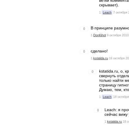
ветки коммента
скрывает).
1
Leach
7 октября 
В принципе разумно
0
1
DonKihot
9 октября 2010
сделано!
0
1
kstatida.ru
16 октября 20
kstatida.ru, о,
0
свернуть отдел
только найти м
страницу гипно
Думаю, тем, кто
1
Leach
18 октября
Leach: я про
0
сейчас вижу 
1
kstatida.ru
18 о