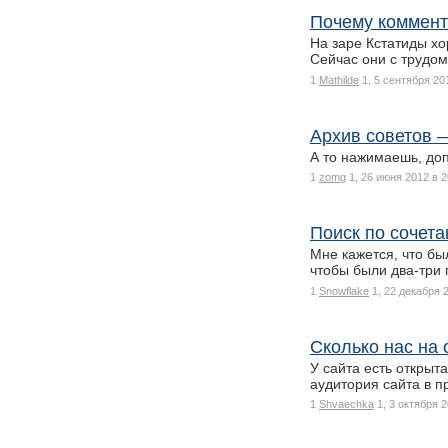
Почему коммент
На заре Кстатиды х
Сейчас они с трудо
1
Mathilde
1, 5 сентября 20
Архив советов —
А то нажимаешь, доп
1
zomg
1, 26 июня 2012 в 2
Поиск по сочета
Мне кажется, что бы
чтобы были два-три
1
Snowflake
1, 22 декабря 
Сколько нас на
У сайта есть открыт
аудитория сайта в 
1
Shvaechka
1, 3 октября 2