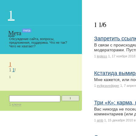
1
1 1/6
Мета
meta
Запретить ссылк
Обсуждение сайта, вопросы,
предложения, поддержка. Что не так?
В связи с происход
Чего не хватает?
модераторами. Пуст
1
legless
1, 17 ноября 2018
1
1
1
!
Кстатида вымир
1
Мне кажется, или п
1
evilgravedigger
1, 7 апрел
1
Три «К»: карма
1
ключи
Вас никогда не посе
комментариев (или 
1
amb
1, 15 декабря 2010 в