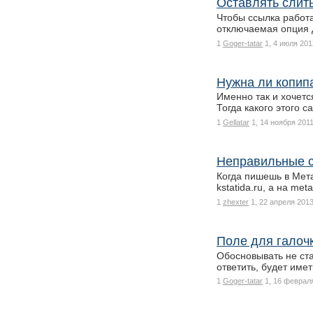
Оставлять слиты
Чтобы ссылка работа
отключаемая опция 
1
Goger-tatar
1, 4 июля 201
Нужна ли копип
Именно так и хочется
Тогда какого этого 
1
Gellatar
1, 14 ноября 2011
Неправильные с
Когда пишешь в Мета 
kstatida.ru, а на met
1
zhexter
1, 22 апреля 2013
Поле для галочк
Обосновывать не ста
ответить, будет име
1
Goger-tatar
1, 16 февраля