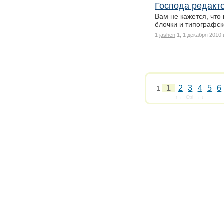
Господа редакт
Вам не кажется, что
ёлочки и типографс
1
jashen
1, 1 декабря 2010 
1
2
3
4
5
6
1
↑ ← Ctrl → ↓