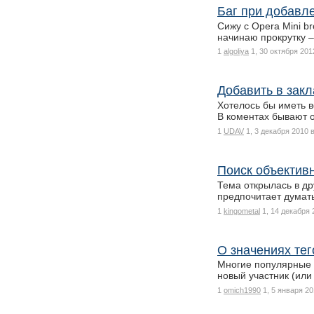
Баг при добавле
Сижу с Opera Mini br
начинаю прокрутку 
1
algoliya
1, 30 октября 201
Добавить в зак
Хотелось бы иметь в
В коментах бывают
1
UDAV
1, 3 декабря 2010 
Поиск объективн
Тема открылась в др
предпочитает думат
1
kingometal
1, 14 декабря 
О значениях тег
Многие популярные т
новый участник (ил
1
omich1990
1, 5 января 20