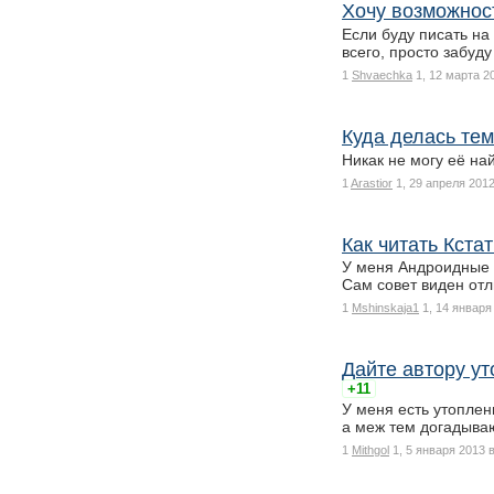
Хочу возможност
Если буду писать на
всего, просто забуд
1
Shvaechka
1, 12 марта 2
Куда делась тем
Никак не могу её най
1
Arastior
1, 29 апреля 2012
Как читать Кста
У меня Андроидные Х
Сам совет виден от
1
Mshinskaja1
1, 14 января
Дайте автору ут
+11
У меня есть утоплен
а меж тем догадыва
1
Mithgol
1, 5 января 2013 